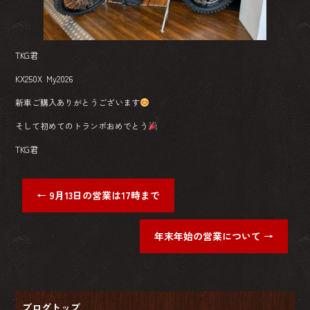
TKG君
KX250X My2026
新車ご購入ありがとうございます
そして初めてのトランポおめでとう
TKG君
←
9月13日の営業は17時まで
年末年始の営業について
→
ブログトップ