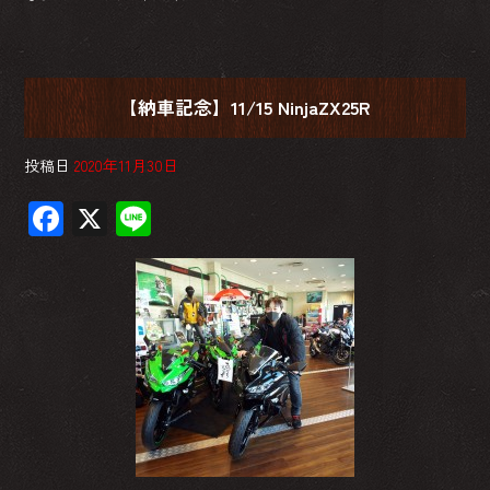
【納車記念】11/15 NinjaZX25R
投稿日
2020年11月30日
F
X
Li
ac
ne
e
b
o
ok