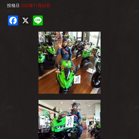
投稿日
2020年11月30日
F
X
Li
ac
ne
e
b
o
ok