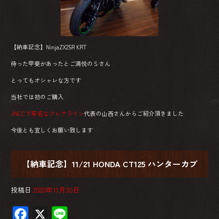
【納車記念】NinjaZX25R KRT
待った甲斐があったとご満悦のＳさん
とってもオシャレな方です
当社では初のご購入
JNCCで有名なフレアライン
代表の山西さんからご紹介頂きました
今後とも宜しくお願い致します
【納車記念】11/21 HONDA CT125 ハンターカブ
投稿日
2020年11月30日
F
X
Li