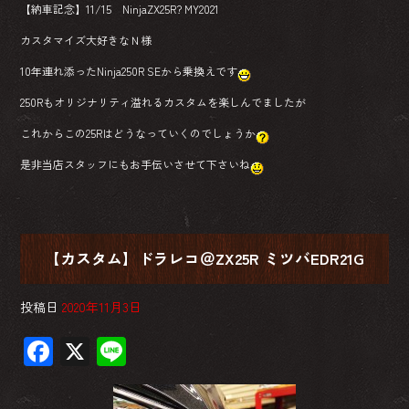
【納車記念】11/15 NinjaZX25R? MY2021
カスタマイズ大好きなＮ様
10年連れ添ったNinja250R SEから乗換えです
250Rもオリジナリティ溢れるカスタムを楽しんでましたが
これからこの25Rはどうなっていくのでしょうか
是非当店スタッフにもお手伝いさせて下さいね
【カスタム】ドラレコ＠ZX25R ミツバEDR21G
投稿日
2020年11月3日
F
X
Li
ac
ne