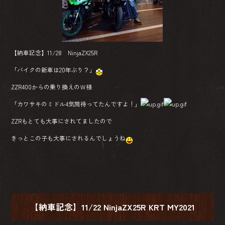
ok
【納車記念】11/28 NinjaZX25R
「バイクの新車は20年ぶり？」
ZZR400からの乗り換えのＷ様
「カワサキのミドル4気筒待ってたんですよ！」
ZZRもとても大事にされてましたので
きっとこの子も大事にされるんでしょうね
【納車記念】11/22 NinjaZX25R KRT MY2021