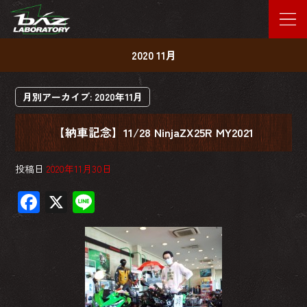
2020 11月
月別アーカイブ:
2020年11月
【納車記念】11/28 NinjaZX25R MY2021
投稿日
2020年11月30日
F
X
Li
ac
ne
e
b
o