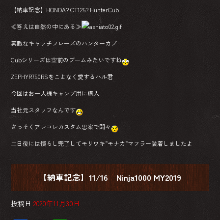
【納車記念】HONDA? CT125? HunterCub
≪答えは自然の中にある≫
素敵なキャッチフレーズのハンターカブ
Cubシリーズは空前のブームみたいですね
ZEPHYR750RSをこよなく愛するハル君
今回はお一人様キャンプ用に購入
当社元スタッフなんです
さっそくアレコレカスタム思案で悶々
二日後には慣らし完了してモリワキ”モナカ”マフラー装着しましたよ
【納車記念】11/16 Ninja1000 MY2019
投稿日
2020年11月30日