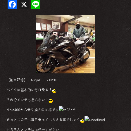
F
X
Li
ac
ne
e
b
o
ok
【納車記念】 Ninja1000? MY1019
バイクは基本的に毎日乗る！
その分メンテも怠らない！
Ninja400から乗り換えのＫ様です
きっとこの子も毎日乗ってもらえる事でしょう
もちろんメンテはお任せください