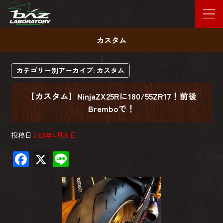
カスタム
カテゴリー別アーカイブ:
カスタム
【カスタム】NinjaZX25Rに180/55ZR17！前後
Bremboで！
投稿日
2021年4月26日
F
X
Li
ac
ne
e
b