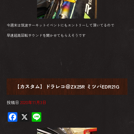
今週末は筑波サーキットイベントにもエントリーして頂いてるので
早速超高回転サウンドを聞かせてもらえそうです
【カスタム】ドラレコ＠ZX25R ミツバEDR21G
投稿日
2020年11月3日
F
X
Li
ac
ne