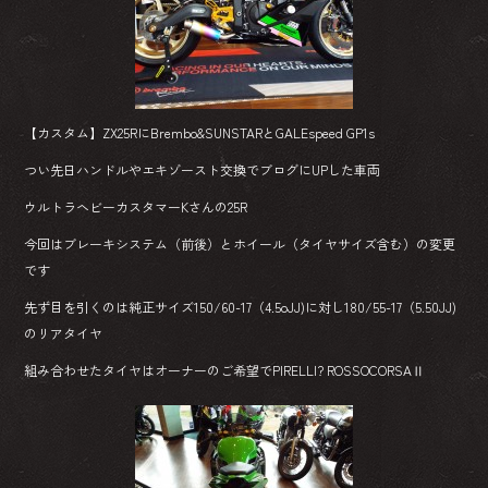
【カスタム】ZX25RにBrembo&SUNSTARとGALEspeed GP1s
つい先日ハンドルやエキゾースト交換でブログにUPした車両
ウルトラヘビーカスタマーKさんの25R
今回はブレーキシステム（前後）とホイール（タイヤサイズ含む）の変更
です
先ず目を引くのは純正サイズ150/60-17（4.5oJJ)に対し180/55-17（5.50JJ)
のリアタイヤ
組み合わせたタイヤはオーナーのご希望でPIRELLI? ROSSOCORSAⅡ