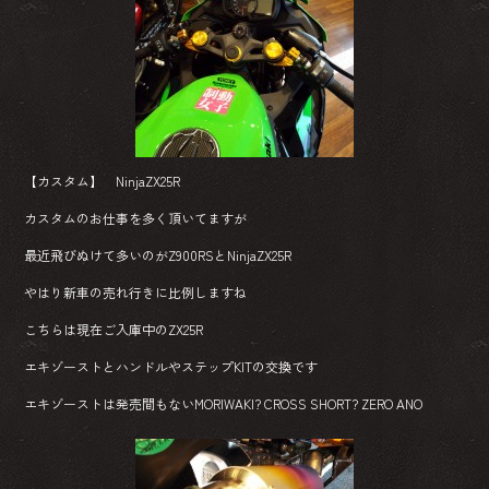
【カスタム】 NinjaZX25R
カスタムのお仕事を多く頂いてますが
最近飛びぬけて多いのがZ900RSとNinjaZX25R
やはり新車の売れ行きに比例しますね
こちらは現在ご入庫中のZX25R
エキゾーストとハンドルやステップKITの交換です
エキゾーストは発売間もないMORIWAKI? CROSS SHORT? ZERO ANO