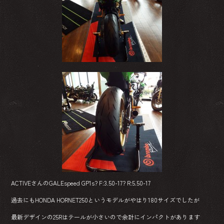
ACTIVEさんのGALEspeed GP1s? F:3.50-17? R:5.50-17
過去にもHONDA HORNET250というモデルがやはり180サイズでしたが
最新デザインの25Rはテールが小さいので余計にインパクトがあります