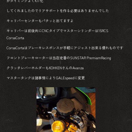
がタイミングよくKIT化
してくれましたのでリアサポートを作る必要はありませんでした
キャリパーセンターもパチッと出てますよ
キャリパーは前後共にCNCタイプでマスターシリンダーは15RCS
CorsaCorta
CorsaCortaはブレーキレスポンスが手軽にアジャスト出来る優れものです
フロントブレーキローターは当店定番のSUNSTAR PremiamRacing
クラッチレバーホルダーもKOHKENさんのAvanza
マスタータンクは諸事情によりGALEspeedに変更