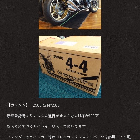
ok
【カスタム】 Z900RS MY2020
新車登録時よりカスタム進行が止まらないM様の900RS
あらためて見るとイロイロやらせて頂いてます
フェンダーやウインカー等はドレミコレクションのパーツを多用してZ1風