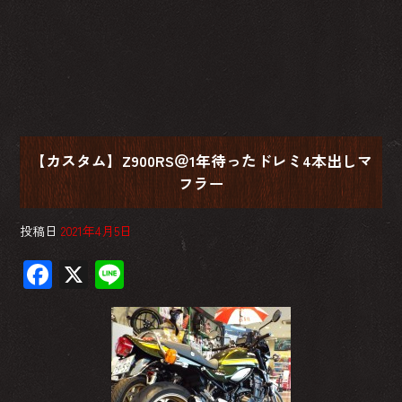
【カスタム】Z900RS＠1年待ったドレミ4本出しマ
フラー
投稿日
2021年4月5日
F
X
Li
ac
ne
e
b
o