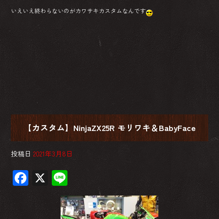
いえいえ終わらないのがカワサキカスタムなんです
【カスタム】NinjaZX25R モリワキ＆BabyFace
投稿日
2021年3月8日
F
X
Li
ac
ne
e