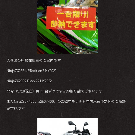
入荷済の店頭在庫車のご案内です
NinjaZX25R KRTedition? MY2022
NinjaZX25R? Black?? MY2022
只今（9/20現在）共に1台ずつですが即納可能でございます
またNina250/400、Z250/400、の2022年モデルも年内入荷予定分のご商談
が可能です