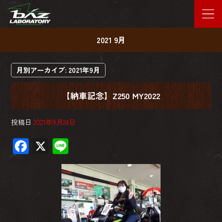
2021 9月
月別アーカイブ:
2021年9月
【納車記念】Z250 MY2022
投稿日
2021年9月24日
F
X
Li
ac
ne
e
b
o