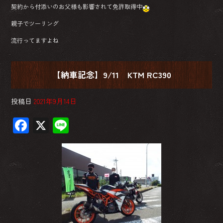
契約から付添いのお父様も影響されて免許取得中
親子でツーリング
流行ってますよね
【納車記念】9/11 KTM RC390
投稿日
2021年9月14日
F
X
Li
ac
ne
e
b
o
ok