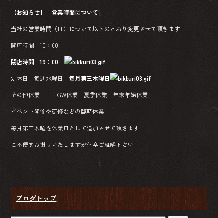
ac
ne
【お知らせ】 営業時間について
e
当社の営業時間（日）について以下のとおり変更させて頂きます
b
開店時間 10：00
o
閉店時間 19：00
ok
定休日 毎週水曜日
毎月第三木曜日
その他休業日 GW休業 夏季休業 年末年始休業
イベント開催や研修などの臨時休業
毎月第三木曜を休業日として追加させて頂きます
ご不便をお掛けいたしますが何卒ご理解下さい
ブログトップ