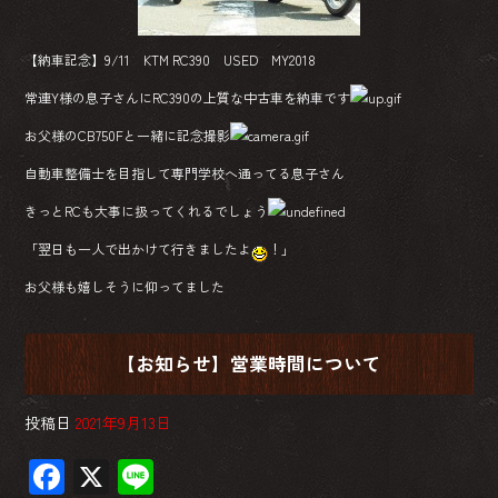
【納車記念】9/11 KTM RC390 USED MY2018
常連Y様の息子さんにRC390の上質な中古車を納車です
お父様のCB750Fと一緒に記念撮影
自動車整備士を目指して専門学校へ通ってる息子さん
きっとRCも大事に扱ってくれるでしょう
「翌日も一人で出かけて行きましたよ
！」
お父様も嬉しそうに仰ってました
【お知らせ】営業時間について
投稿日
2021年9月13日
F
X
Li