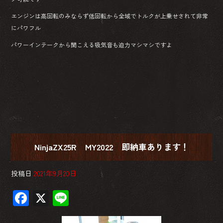
エンジンは高回転のみならず低回転から全域でトルクが上乗せされて非常
にパワフル
パワーインテークから聞こえる吸気音も迫力マシマシですよ
NinjaZX25R MY2022 即納車あります！
投稿日
2021年9月20日
F
X
Li
ac
ne