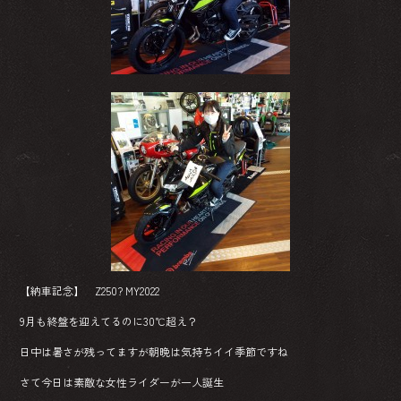
ok
【納車記念】 Z250? MY2022
9月も終盤を迎えてるのに30℃超え？
日中は暑さが残ってますが朝晩は気持ちイイ季節ですね
さて今日は素敵な女性ライダーが一人誕生