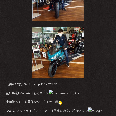
ok
【納車記念】9/12 Ninja400? MY2021
花の16歳にNinja400を納車です
小雨降ってても関係ない？さすが16歳
DAYTONAのドライブレコーダーは得意のカウル埋め込みで