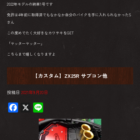
2022年モデルの納車1号です
免許は4年前に取得済でもなかなか自分のバイクを手に入れられなかったS
さん
この度めでたく大好きなカワサキをGET
「ヤッターヤッター」
こちらまで嬉しくなりますよ
【カスタム】ZX25R サブコン他
投稿日
2021年9月20日
F
X
Li
ac
ne
e
b