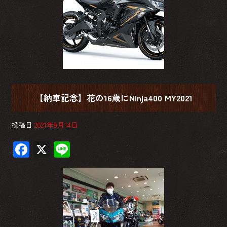
【納車記念】花の16歳にNinja400 MY2021
投稿日
2021年9月14日
F
X
Li
ac
ne
e
b
o