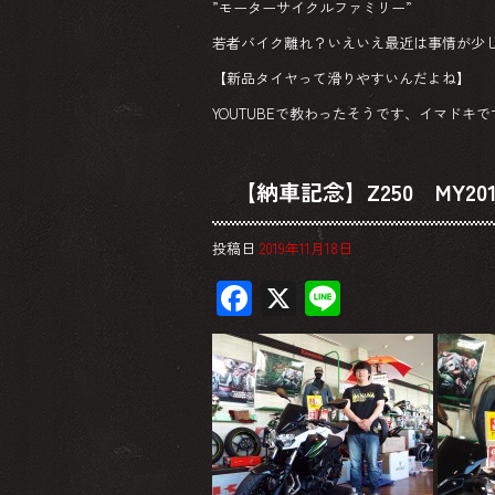
”モーターサイクルファミリー”
若者バイク離れ？いえいえ最近は事情が少
【新品タイヤって滑りやすいんだよね】
YOUTUBEで教わったそうです、イマドキで
【納車記念】Z250 MY201
投稿日
2019年11月18日
F
X
Li
ac
ne
e
b
o
ok