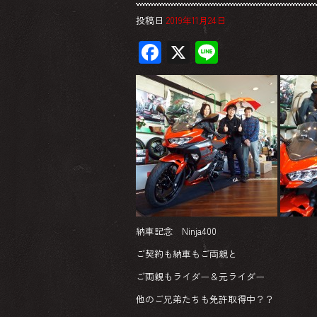
投稿日
2019年11月24日
F
X
Li
ac
ne
e
b
o
ok
納車記念 Ninja400
ご契約も納車もご両親と
ご両親もライダー＆元ライダー
他のご兄弟たちも免許取得中？？