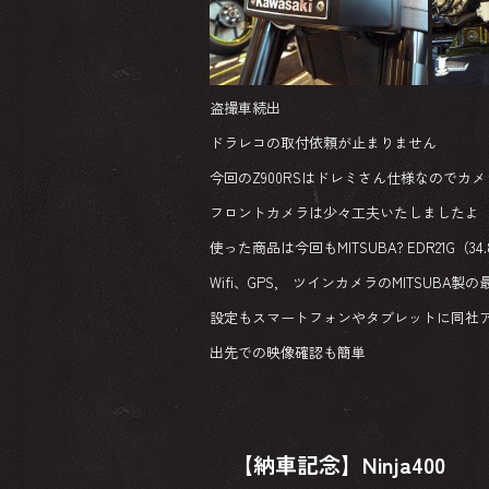
ok
盗撮車続出
ドラレコの取付依頼が止まりません
今回のZ900RSはドレミさん仕様なのでカ
フロントカメラは少々工夫いたしましたよ
使った商品は今回もMITSUBA? EDR21G（34.
Wifi、GPS, ツインカメラのMITSUBA
設定もスマートフォンやタブレットに同社
出先での映像確認も簡単
【納車記念】Ninja400