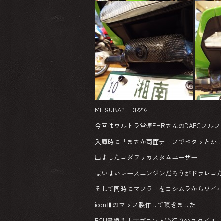
MITSUBA? EDR21G
今回はウルトラ常連EHRさんのDAEGフル
入庫時に「まさか両面テープでペタッとか
出ましたコダワリカスタムユーザー
はいはいレースエンジンだろうがドラレコ
そして同時にマフラーをヨシムラからワイバ
iconⅢのマップ製作して頂きました
ECU書換え+サブコンと流行りのスタイル