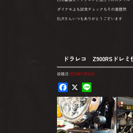
ダイナモ上も試走チェックもその差歴然
BLRさんいつもありがとうございます
ドラレコ Z900RSドレ
投稿日
2019年11月24日
F
X
Li
ac
ne
e
b
o