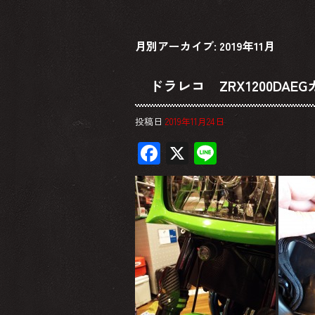
月別アーカイブ:
2019年11月
ドラレコ ZRX1200DAE
投稿日
2019年11月24日
F
X
Li
ac
ne
e
b
o
ok