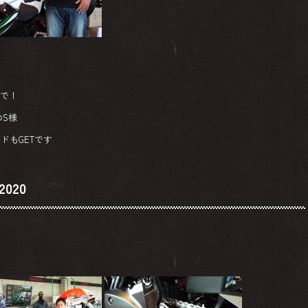
まで！
S様
ドもGETです
020