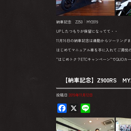
納車記念 Z250 MY2019
UPしたつもりが保留になってて・・
11月16日の納車記念は通勤からツーリング
はじめてマニュアル車を手に入れてご満悦の
”はじめトク？ETCキャンペーン”でQUOカー
【納車記念】Z900RS MY2
投稿日
2019年11月12日
F
X
Li
ac
ne
e