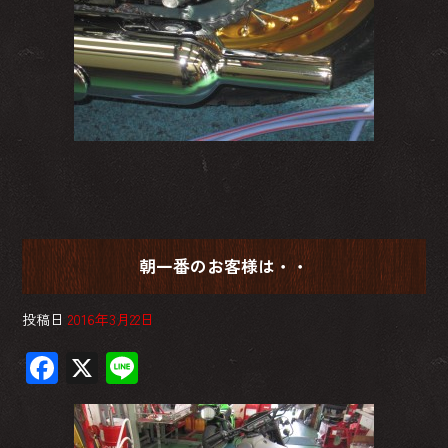
朝一番のお客様は・・
投稿日
2016年3月22日
F
X
Li
ac
ne
e