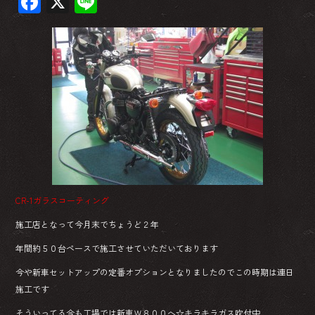
F
X
Li
ac
ne
e
b
o
ok
CR-1ガラスコーティング
施工店となって今月末でちょうど２年
年間約５０台ペースで施工させていただいております
今や新車セットアップの定番オプションとなりましたのでこの時期は連日
施工です
そういってる今も工場では新車Ｗ８００へ☆キラキラガス吹付中