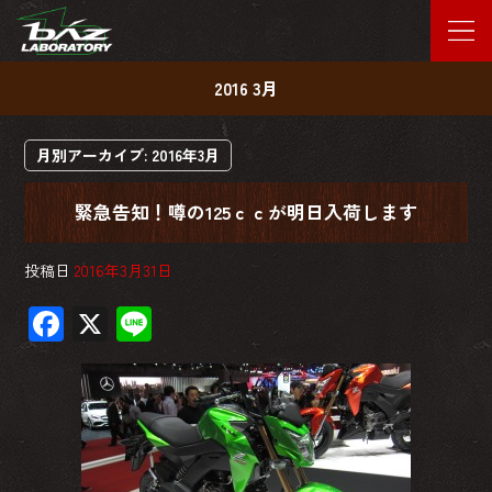
2016 3月
月別アーカイブ:
2016年3月
緊急告知！噂の125ｃｃが明日入荷します
投稿日
2016年3月31日
F
X
Li
ac
ne
e
b
o