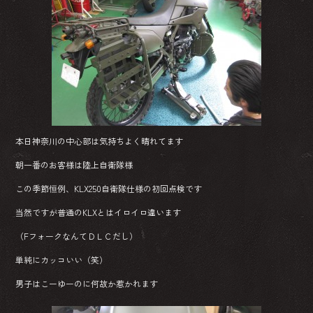
b
o
ok
本日神奈川の中心部は気持ちよく晴れてます
朝一番のお客様は陸上自衛隊様
この季節恒例、KLX250自衛隊仕様の初回点検です
当然ですが普通のKLXとはイロイロ違います
（FフォークなんてＤＬＣだし）
単純にカッコいい（笑）
男子はこーゆーのに何故か惹かれます