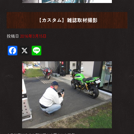
【カスタム】雑誌取材撮影
投稿日
2016年3月15日
F
X
Li
ac
ne
e
b
o
ok