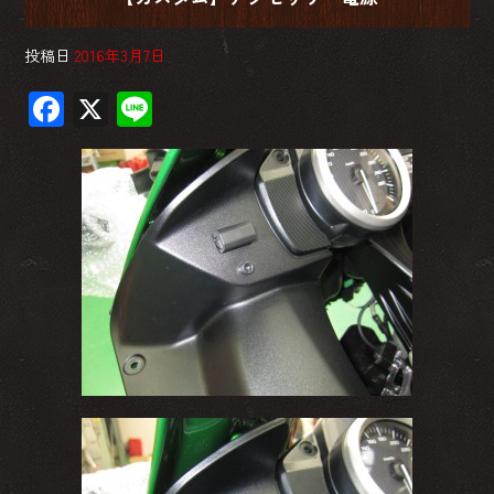
投稿日
2016年3月7日
F
X
Li
ac
ne
e
b
o
ok