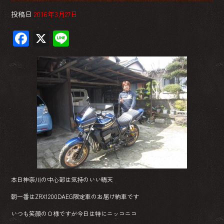
投稿日
2016年3月27日
F
X
Li
ac
ne
e
b
o
ok
本日神奈川の中心部は気持のいい晴天
朝一番はZRX1200DAEG限定車のお届け納車です
いつも笑顔のＯ様ですが今日は特にニッコニコ