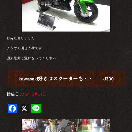
ok
お待たせしました
ようやく明日入荷です
週末是非ご覧になってください
kawasaki好きはスクーターも・・ J300
投稿日
2016年3月31日
F
X
Li
ac
ne
e