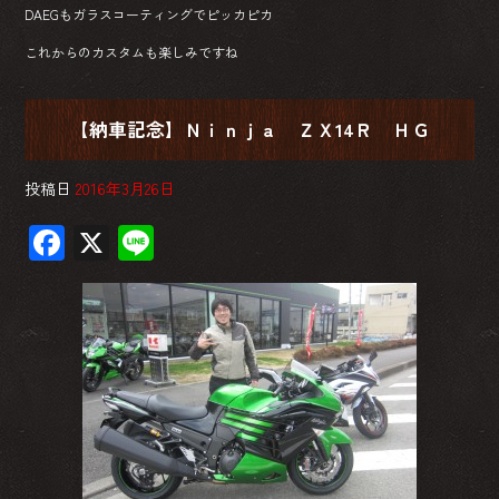
DAEGもガラスコーティングでピッカピカ
これからのカスタムも楽しみですね
【納車記念】Ｎｉｎｊａ ＺＸ14Ｒ ＨＧ
投稿日
2016年3月26日
F
X
Li
ac
ne
e
b
o
ok