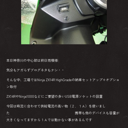
本日神奈川の中心部は終日雨模様
気分もアガらずブログネタもナシ・・
そんな中、工場ではNinja ZX14R HighGradeの納車セットアップ+オプショ
ン取付
ZX14RやNinja1000などにご要望の多いUSB電源ソケットの設置
今回は時流に合わせて供給電流の高い物（２．１Ａ）を使いまし
た 携帯も他のデバイスも容量が
大きくなってますから１Ａでは動かない事があるんです