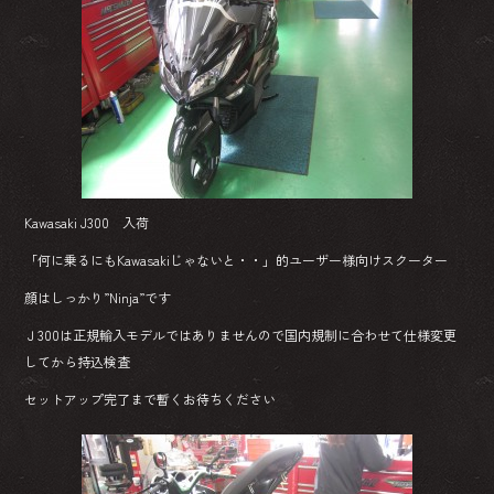
b
o
ok
Kawasaki J300 入荷
「何に乗るにもKawasakiじゃないと・・」的ユーザー様向けスクーター
顔はしっかり”Ninja”です
Ｊ300は正規輸入モデルではありませんので国内規制に合わせて仕様変更
してから持込検査
セットアップ完了まで暫くお待ちください