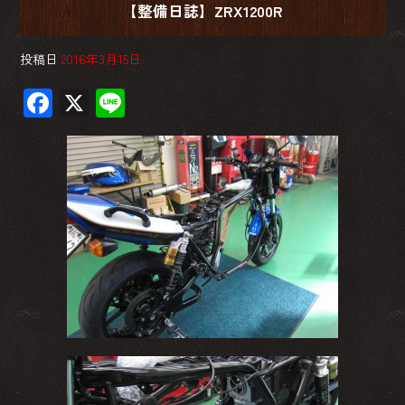
【整備日誌】ZRX1200R
投稿日
2016年3月15日
F
X
Li
ac
ne
e
b
o
ok