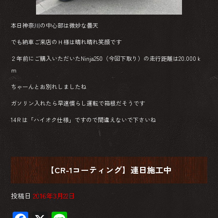
本日神奈川の中心部は微妙な曇天
でも納車ご来店のＨ様は晴れ晴れ笑顔です
２年前にご購入いただいたNinja250（今回下取り）の走行距離は20.000ｋ
ｍ
ちゃーんとお別れしましたね
ガソリン入れたら早速慣らし運転で箱根だそうです
14Ｒは「ハイオク仕様」ですので間違えないで下さいね
【CR-1コーティング】連日施工中
投稿日
2016年3月22日