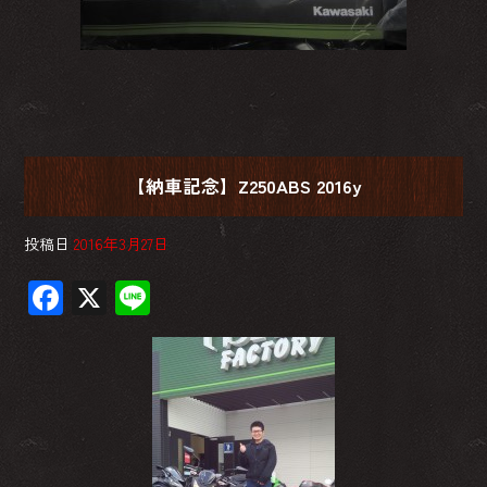
【納車記念】Z250ABS 2016y
投稿日
2016年3月27日
F
X
Li
ac
ne
e
b
o
ok