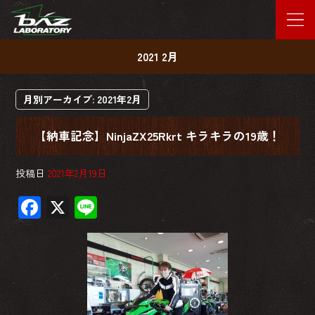
2021 2月
月別アーカイブ:
2021年2月
【納車記念】NinjaZX25Rkrt キラキラの19歳！
投稿日
2021年2月19日
F
X
Li
ac
ne
e
b
o