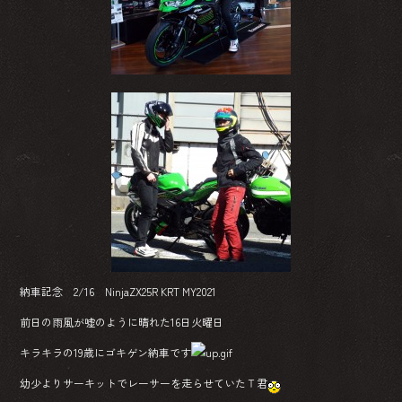
ok
納車記念 2/16 NinjaZX25R KRT MY2021
前日の雨風が嘘のように晴れた16日火曜日
キラキラの19歳にゴキゲン納車です
幼少よりサーキットでレーサーを走らせていたＴ君