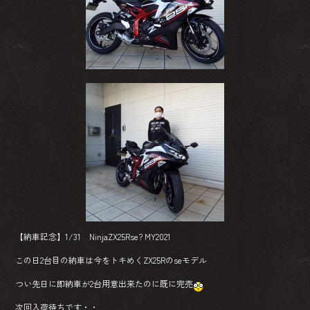
ok
【納車記念】1/31 NinjaZX25Rse? MY2021
この日2台目の納車は今をトキめくZX25Rのseモデル
つい先日に即納車が2台用意出来たのに既に完売
次回入荷待ちです・・