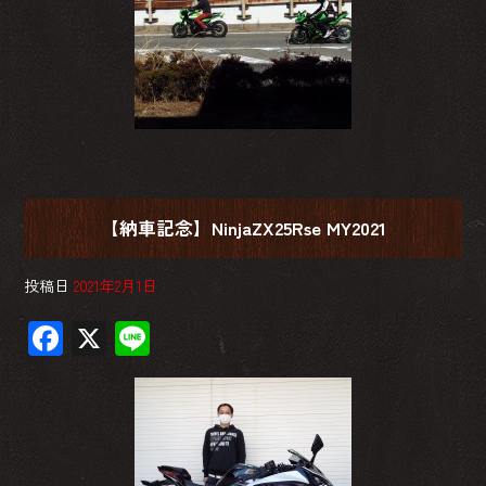
【納車記念】NinjaZX25Rse MY2021
投稿日
2021年2月1日
F
X
Li
ac
ne
e
b
o