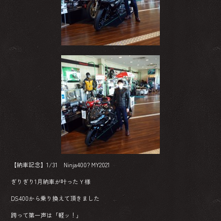
ok
【納車記念】1/31 Ninja400? MY2021
ぎりぎり1月納車が叶ったＹ様
DS400から乗り換えて頂きました
跨って第一声は「軽ッ！」