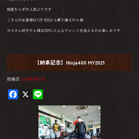
相変わらずの人気ぶりです
こちらのお客様はYZF R25から乗り換えのＡ様
カスタム好きのＡ様は25Rにどんなアレンジを加えるのか楽しみです
【納車記念】Ninja400 MY2021
投稿日
2021年2月1日
F
X
Li
ac
ne
e
b
o