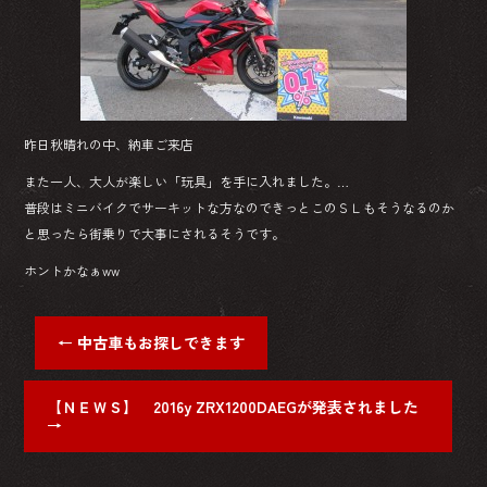
ok
昨日秋晴れの中、納車ご来店
また一人、大人が楽しい「玩具」を手に入れました。…
普段はミニバイクでサーキットな方なのできっとこのＳＬもそうなるのか
と思ったら街乗りで大事にされるそうです。
ホントかなぁww
←
中古車もお探しできます
【ＮＥＷＳ】 2016y ZRX1200DAEGが発表されました
→