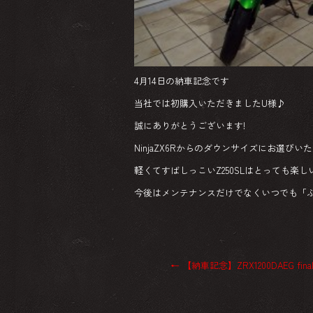
4月14日の納車記念です
当社では初購入いただきましたU様♪
誠にありがとうございます!
NinjaZX6Rからのダウンサイズにお選びいた
軽くてすばしっこいZ250SLはとっても楽し
今後はメンテナンスだけでなくいつでも「
←
【納車記念】ZRX1200DAEG final 2