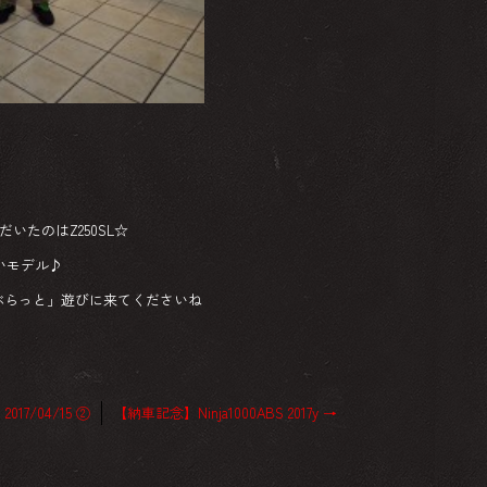
だいたのはZ250SL☆
いモデル♪
ぶらっと」遊びに来てくださいね
017/04/15 ②
【納車記念】Ninja1000ABS 2017y
→