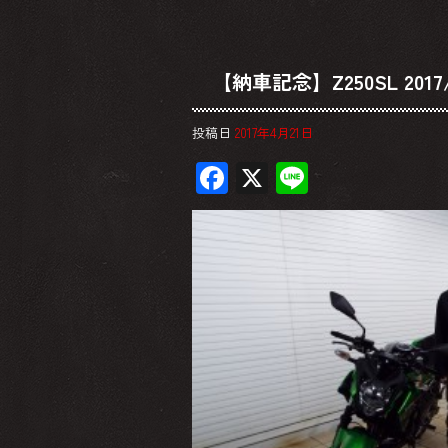
【納車記念】Z250SL 2017/
投稿日
2017年4月21日
F
X
Li
ac
ne
e
b
o
ok