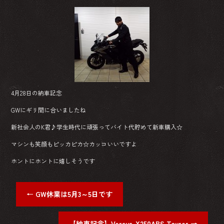
4月28日の納車記念
GWにギリ間に合いましたね
新社会人のK君♪学生時代に頑張ってバイト代貯めて新車購入☆
マシンも笑顔もピッカピカ☆カッコいいですよ
ホントにホントに嬉しそうです
←
GW休業は5月3～5日です
【納車記念】Versys-X250ABS Tourer
→