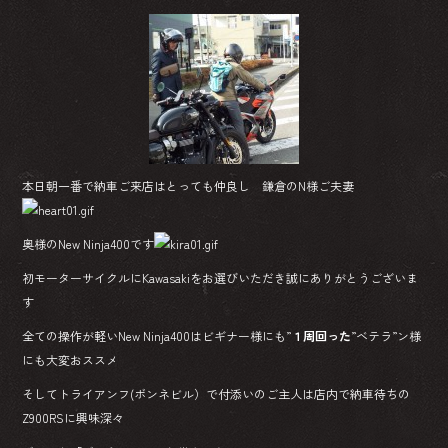
本日朝一番で納車ご来店はとっても仲良し 鎌倉のN様ご夫妻
奥様のNew Ninja400です
初モーターサイクルにKawasakiをお選びいただき誠にありがとうございま
す
全ての操作が軽いNew Ninja400はビギナー様にも”
１周回った
”ベテラ”ン様
にも大変おススメ
そしてトライアンフ(ボンネビル）で付添いのご主人は店内で納車待ちの
Z900RSに興味深々