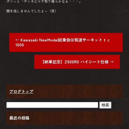
ボソッと「ボンネビル下取り幾らかなぁ・・・」
聞き逃しませんでしたよ～（笑）
←
Kawasaki NewModel試乗会＠筑波サーキットｔｃ
1000
【納車記念】Z900RS ハイシート仕様
→
ブログトップ
最近の投稿