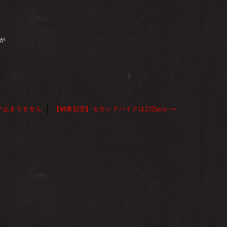
が
が止まりません
【納車記念】セカンドバイクはZ125pro
→