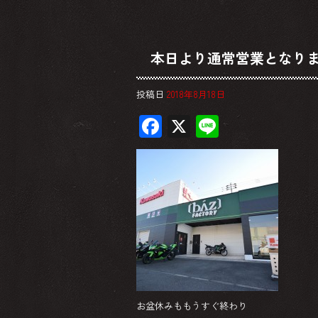
本日より通常営業となり
投稿日
2018年8月18日
F
X
Li
ac
ne
e
b
o
ok
お盆休みももうすぐ終わり