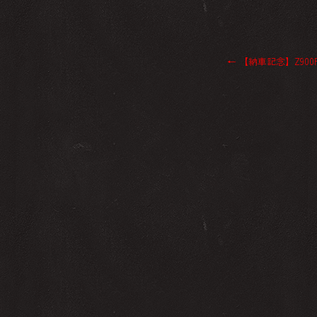
←
【納車記念】Z900RS 