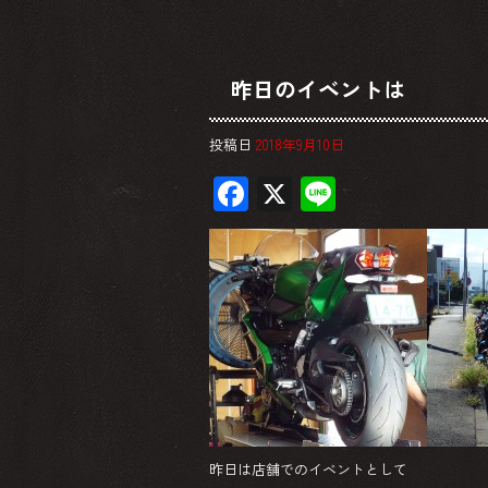
昨日のイベントは
投稿日
2018年9月10日
F
X
Li
ac
ne
e
b
o
ok
昨日は店舗でのイベントとして