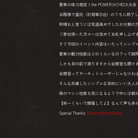
愛車の体力測定！the POWER☆CHECK大会 by B
お陰様で盛況（計測車25台）のうちに終了
秋晴れと言うには気温高めでしたが大勢の
ご参加頂いた方々へは改めてお礼申し上げ
さて今回のイベント内容はいたってシンプ
愛車の動力性能はどのくらいなの？って疑
しかも目の前で測りますから全開音も聞け
全開音ってサーキットユーザーじゃなけれ
そんな共通したシンプルな目的にいい大人
他のマシン性能も気になるようで中には朝
【年一くらいで開催してよ】なんて声も多
Special Thanks:
BlueLightningRacing