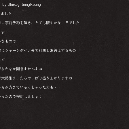
lueLightningRacing
しました
方に事前予約を頂き、とても賑やかな１日でした
ます
ルなもので
問にシャーシダイナモで計測しお答えするもの
ます
ばなかなか聞きませんよね
が大勢集まったらやっぱり盛り上がりますね
から夕方までいらっしゃった方も・・
かったので検討しましょう！