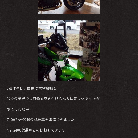
3連休初日、関東は大雪警報と・・
我々の業界では刃物を突き付けられるに等しいです（怖）
さてそんな中
Z400? my2019の試乗車が準備できました
Ninja400試乗車との比較もできます