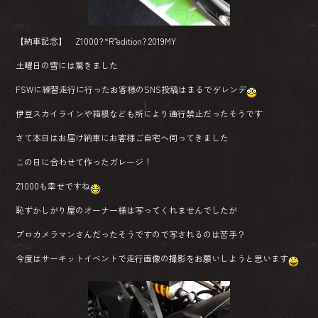
【納車記念】 Z1000? “R”edition? 2019MY
土曜日の雪には驚きました
FSWに練習走行に行ったお客様のSNS投稿はまるでゲレンデ
伊豆スカイラインや箱根なども所により通行禁止だったそうです
さて本日はお届け納車にお客様ご自宅へ伺ってきました
この日に合わせて作ったガレージ！
Z1000も幸せですね
恥ずかしがり屋のオーナー様は写ってくれませんでしたが
プロカメラマンさんだったそうですので写されるのは苦手？
今度はサーキットイベントで走行画像の撮影をお願いしようと思います