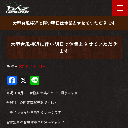
大型台風接近に伴い明日は休業とさせていただきます
大型台風接近に伴い明日は休業とさせていただき
ます
投稿日
2019年10月11日
F
X
Li
ac
ne
≪明日10月12日は臨時休業とさせて頂きます≫
e
台風19号の関東直撃予報ですね・・
b
大事に至らない事を祈るばかりです
o
皆様愛車の台風対策はお済みですか？
ok