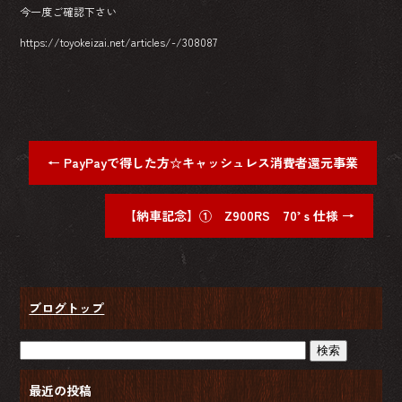
今一度ご確認下さい
https://toyokeizai.net/articles/-/308087
←
PayPayで得した方☆キャッシュレス消費者還元事業
【納車記念】① Z900RS 70’ｓ仕様
→
ブログトップ
最近の投稿