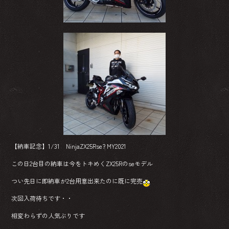
【納車記念】1/31 NinjaZX25Rse? MY2021
この日2台目の納車は今をトキめくZX25Rのseモデル
つい先日に即納車が2台用意出来たのに既に完売
次回入荷待ちです・・
相変わらずの人気ぶりです