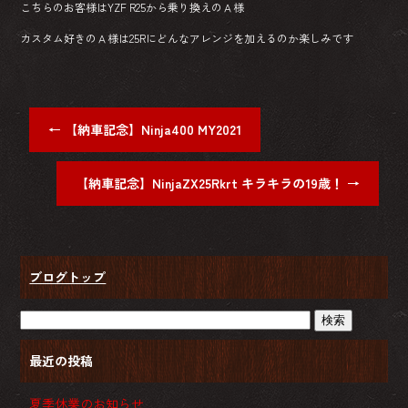
こちらのお客様はYZF R25から乗り換えのＡ様
カスタム好きのＡ様は25Rにどんなアレンジを加えるのか楽しみです
←
【納車記念】Ninja400 MY2021
【納車記念】NinjaZX25Rkrt キラキラの19歳！
→
ブログトップ
最近の投稿
夏季休業のお知らせ