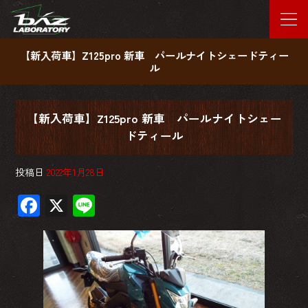
【新入荷車】Z125pro 新車 パールナイトシェードティー
ル
【新入荷車】Z125pro 新車 パールナイトシェー
ドティール
投稿日
2022年1月28日
F
X
Li
ac
ne
e
b
o