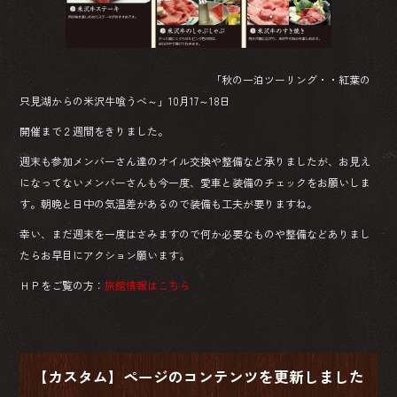
ok
「秋の一泊ツーリング・・紅葉の
只見湖からの米沢牛喰うべ～」10月17～18日
開催まで２週間をきりました。
週末も参加メンバーさん達のオイル交換や整備など承りましたが、お見え
になってないメンバーさんも今一度、愛車と装備のチェックをお願いしま
す。朝晩と日中の気温差があるので装備も工夫が要りますね。
幸い、まだ週末を一度はさみますので何か必要なものや整備などありまし
たらお早目にアクション願います。
ＨＰをご覧の方：
旅館情報はこちら
【カスタム】ページのコンテンツを更新しました