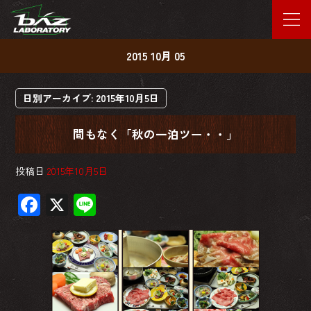
2015 10月 05
日別アーカイブ:
2015年10月5日
間もなく「秋の一泊ツー・・」
投稿日
2015年10月5日
F
X
Li
ac
ne
e
b
o