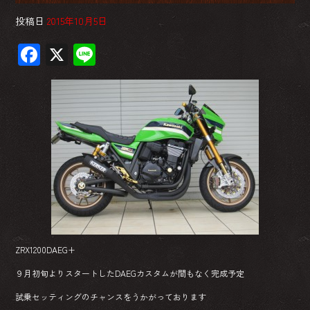
投稿日
2015年10月5日
F
X
Li
ac
ne
e
b
o
ok
ZRX1200DAEG+
９月初旬よりスタートしたDAEGカスタムが間もなく完成予定
試乗セッティングのチャンスをうかがっております