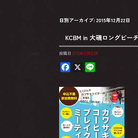
日別アーカイブ:
2015年12月22日
KCBM in 大磯ロングビ
投稿日
2015年12月22日
F
X
Li
ac
ne
e
b
o
ok