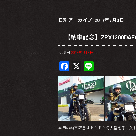
日別アーカイブ:
2017年7月8日
【納車記念】ZRX1200DAE
投稿日
2017年7月8日
F
X
Li
ac
ne
e
b
o
ok
本日の納車記念はドキドキ初大型を手に入