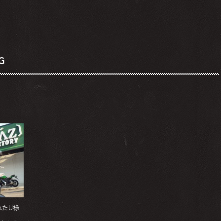
G
れたU様