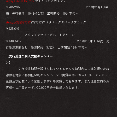
Versys-X250 Tourer?
マトリックスカモグレー
￥705.240- 2017年11月1日発
売 先行受注：10/6~10/13 出荷開始：10月下旬～
Versys-X250?????
????????? メタリックスパークブラック
￥629.640-
メタリックマットカバートグリーン
￥640.440- 2017年10月1日発売 先
行受注期間なし 受注開始：9/22~ 出荷開始：9月下旬～
【先行受注ご購入支援キャンペー
ン】
先行受注期間が設けられているモデルを期間内にご購入頂いたお
客様を対象に特別低金利キャンペーン（実質年率2.9％～4.9％ クレジット
金額及び回数により変動します）を実施しております。また現金契約のお
客様へは用品クーポン20.000円分を進呈いたします。