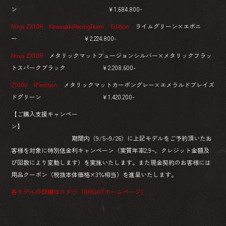
ン ￥1.684.800-
Ninja ZX10R KawasakiRacingTeam Edition
ライムグリーン×エボニ
ー ￥2.224.800-
Ninja ZX10R
メタリックマットフュージョンシルバー×メタリックフラッ
トスパークブラック ￥2.208.600-
Z1000 R”edition
メタリックマットカーボングレー×エメラルドブレイズ
ドグリーン ￥1.420.200-
【ご購入支援キャンペー
ン】
期間内（9/5~9/26）に上記モデルをご予約頂いたお
客様を対象に特別低金利キャンペーン（実質年率2.9~，クレジット金額及
び回数により変動します）を実施いたします。また現金契約のお客様には
用品クーポン（税抜本体価格×3％相当）を進呈いたします。
各モデルの詳細はコチラ（BRIGHTホームページ）