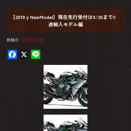
【2018ｙNewModel】現在先行受付は9/26まで!!
逆輸入モデル編
投稿日
2017年9月8日
F
X
Li
ac
ne
e
b
o
ok