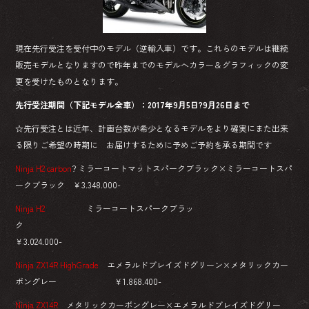
現在先行受注を受付中のモデル（逆輸入車）です。これらのモデルは継続
販売モデルとなりますので昨年までのモデルへカラー＆グラフィックの変
更を受けたものとなります。
先行受注期間（下記モデル全車）：2017年9月5日?9月26日まで
☆先行受注とは近年、計画台数が希少となるモデルをより確実にまた出来
る限りご希望の時期に お届けするために予めご予約を承る期間です
Ninja H2 carbon
? ミラーコートマットスパークブラック×ミラーコートスパ
ークブラック ￥3.348.000-
Ninja H2
ミラーコートスパークブラッ
ク
￥3.024.000-
Ninja ZX14R HighGrade
エメラルドブレイズドグリーン×メタリックカー
ボングレー ￥1.868.400-
Ninja ZX14R
メタリックカーボングレー×エメラルドブレイズドグリー