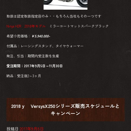
ok
取扱は認定取扱指定店のみ・・もちろん当社もその一つです
Ninja H2R 2018年モデル
ミラーコートマットスパークブラック
希望小売価格：
￥5.940.000-
付属品：レーシングスタンド、タイヤウォーマー
発注、引当：期間内受注数を生産
受注期間：2017年9月5日～11月30日
納品：受注後2～3ヶ月
2018ｙ VersysX250シリーズ販売スケジュールと
キャンペーン
投稿日
2017年9月8日