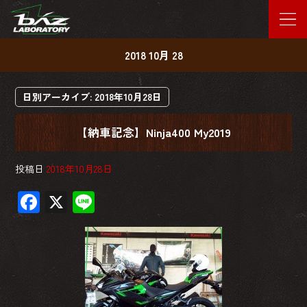
2018 10月 28
日別アーカイブ:
2018年10月28日
【納車記念】Ninja400 My2019
投稿日
2018年10月28日
F
X
Li
ac
ne
e
b
o