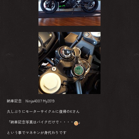
ok
納車記念 Ninja400? My2019
久しぶりにモーターサイクルに復帰のKさん
「納車記念写真はバイクだけで・・・・
」
という事でマネキンが身代わりです