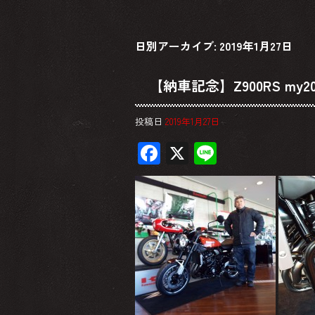
日別アーカイブ:
2019年1月27日
【納車記念】Z900RS my20
投稿日
2019年1月27日
F
X
Li
ac
ne
e
b
o
ok