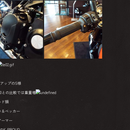
プアップのS様
650との比較では重量増
ード類
コ＆ベッカー
アーマー
K-PROUD