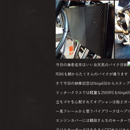
今日の海老名市はいいお天気のバイク日和
R246も朝からたくさんのバイクが通ります
さて今日の納車記念はNinja650からステッ
リッタークラスでは軽量なZ900RSもNinja
立ちゴケを心配されてオプションは殆どガ
一見フレームかと思うパイプワークはヘプ
エンジンカバーには鶴田さんちのモーター
ラジエターガードはもちろんCS2オリジナルの