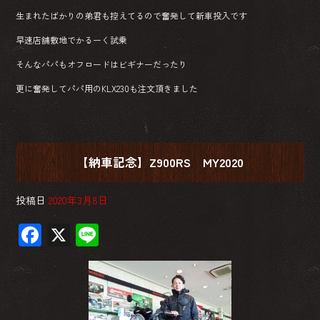
生まれたばかりの弟君も控えてるので奮発して新車投入です
早速店舗敷地でかるーく試乗
そんなパパもオフロードはビギナーだったり
更に奮発してパパ用のKLX230も注文頂きました
【納車記念】Z900RS MY2020
投稿日
2020年3月8日
F
X
Li
ac
ne
e
b