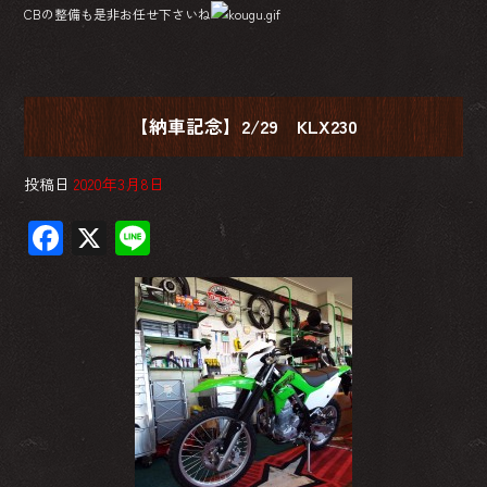
CBの整備も是非お任せ下さいね
【納車記念】2/29 KLX230
投稿日
2020年3月8日
F
X
Li
ac
ne
e
b
o
ok