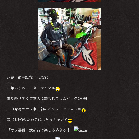
2/29 納車記念 KLX230
20年ぶりのモーターサイクル
乗り続けてるご友人に誘われてカムバックのO様
ご自身初のオフ車、初のインジェクション車
顔出しNGのため身代わりマネキンで
「オフ装備一式新品で楽しみ過ぎる！」