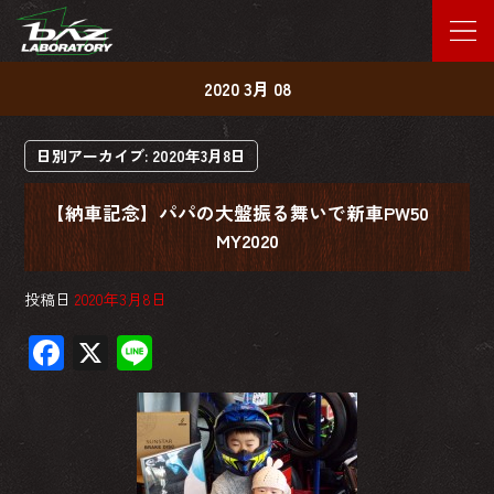
2020 3月 08
日別アーカイブ:
2020年3月8日
【納車記念】パパの大盤振る舞いで新車PW50
MY2020
投稿日
2020年3月8日
F
X
Li
ac
ne
e
b