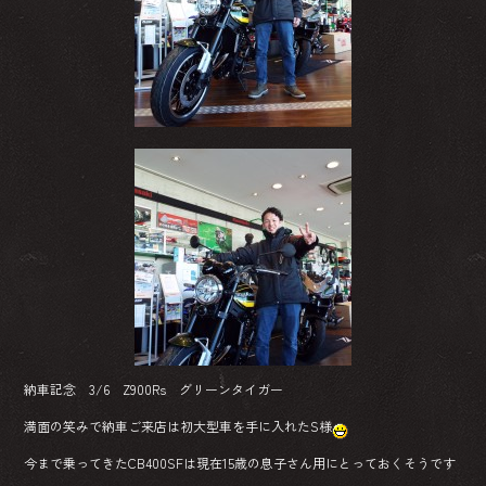
o
ok
納車記念 3/6 Z900Rs グリーンタイガー
満面の笑みで納車ご来店は初大型車を手に入れたS様
今まで乗ってきたCB400SFは現在15歳の息子さん用にとっておくそうです