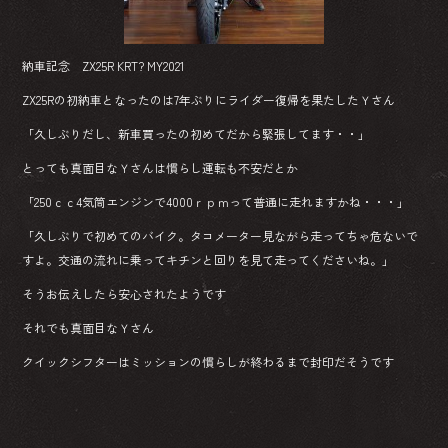
納車記念 ZX25R KRT? MY2021
ZX25Rの初納車となったのは7年ぶりにライダー復帰を果たしたＹさん
「久しぶりだし、新車買ったの初めてだから緊張してます・・」
とっても真面目なＹさんは慣らし運転も不安だとか
「250ｃｃ4気筒エンジンで4000ｒｐｍって普通に走れますかね・・・」
「久しぶりで初めてのバイク。タコメーター見ながら走ってちゃ危ないで
すよ。交通の流れに乗ってキチンと回りを見て走ってくださいね。」
そうお伝えしたら安心されたようです
それでも真面目なＹさん
クイックシフターはミッションの慣らしが終わるまで封印だそうです