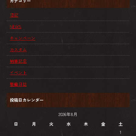
カテゴリー
日記
NEWS
キャンペーン
カスタム
納車記念
イベント
整備日誌
投稿日カレンダー
2026年8月
日
月
火
水
木
金
土
1