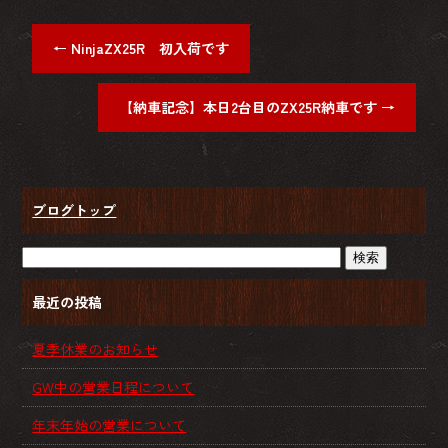
←
NinjaZX25R 初入荷です
【納車記念】本日2台目のZX25R納車です
→
ブログトップ
最近の投稿
夏季休業のお知らせ
GW中の営業日程について
年末年始の営業について