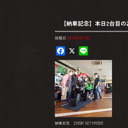
【納車記念】本日2台目のZ
投稿日
2020年9月19日
F
X
Li
ac
ne
e
b
o
ok
納車記念 ZX25R SE? MY2021