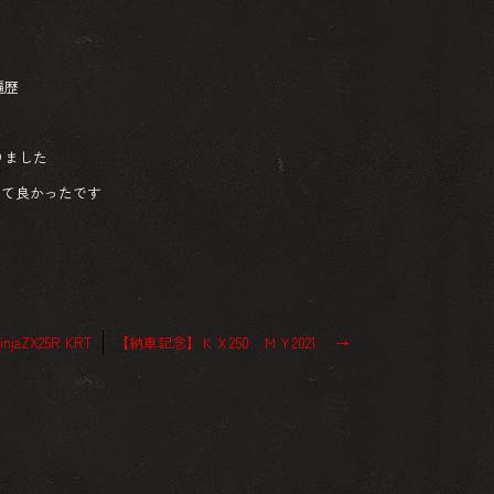
遍歴
りました
って良かったです
aZX25R KRT
【納車記念】ＫＸ250 ＭＹ2021
→