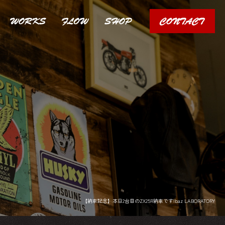
【納車記念】本日2台目のZX25R納車です|baz LABORATORY