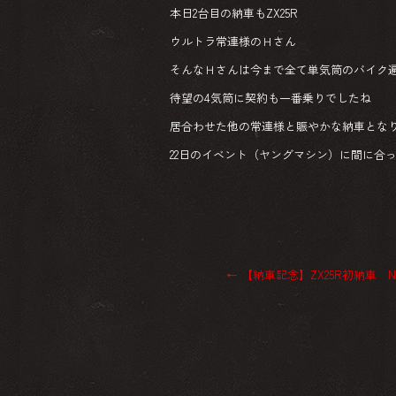
本日2台目の納車もZX25R
ウルトラ常連様のＨさん
そんなＨさんは今まで全て単気筒のバイク
待望の4気筒に契約も一番乗りでしたね
居合わせた他の常連様と賑やかな納車とな
22日のイベント（ヤングマシン）に間に合
←
【納車記念】ZX25R初納車 Ninj