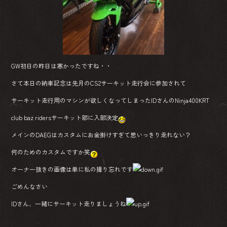
o
ok
GW初日の昨日は寒かったですね・・
さて本日の納車記念は先月のCS2サーキット走行会に参加されて
サーキット走行用のマシンが欲しくなってしまったIDさんのNinja400KRT
club baz ridersサーキット部に入部決定
メインのDAEGはカスタムにお金掛けすぎて思いっきり走れない？
何のためのカスタムですか笑
オーナー抜きの画像は単に私の撮り忘れです
ごめんなさい
IDさん、一緒にサーキット走りましょうね