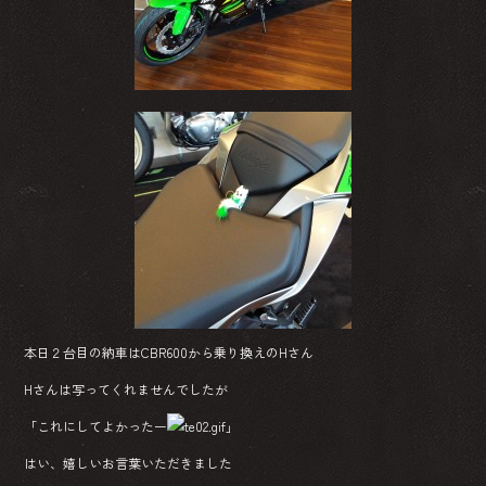
ok
本日２台目の納車はCBR600から乗り換えのHさん
Hさんは写ってくれませんでしたが
「これにしてよかったー
」
はい、嬉しいお言葉いただきました