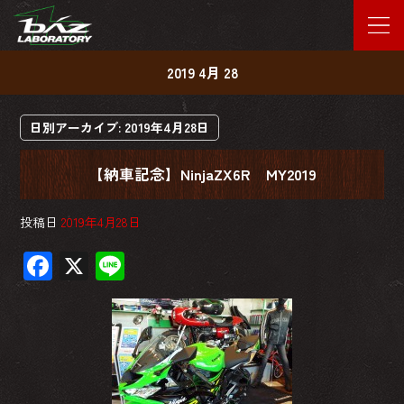
2019 4月 28
日別アーカイブ:
2019年4月28日
【納車記念】NinjaZX6R MY2019
投稿日
2019年4月28日
F
X
Li
ac
ne
e
b
o